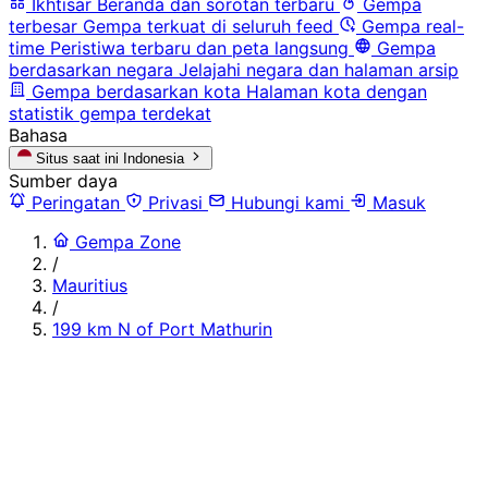
Ikhtisar
Beranda dan sorotan terbaru
Gempa
terbesar
Gempa terkuat di seluruh feed
Gempa real-
time
Peristiwa terbaru dan peta langsung
Gempa
berdasarkan negara
Jelajahi negara dan halaman arsip
Gempa berdasarkan kota
Halaman kota dengan
statistik gempa terdekat
Bahasa
Situs saat ini
Indonesia
Sumber daya
Peringatan
Privasi
Hubungi kami
Masuk
Gempa Zone
/
Mauritius
/
199 km N of Port Mathurin