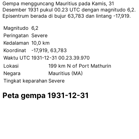
Gempa mengguncang Mauritius pada Kamis, 31
Desember 1931 pukul 00.23 UTC dengan magnitudo 6,2.
Episentrum berada di bujur 63,783 dan lintang -17,919.
Magnitudo
6,2
Peringatan
Severe
Kedalaman
10,0 km
Koordinat
-17,919, 63,783
Waktu UTC
1931-12-31 00.23.39.970
Lokasi
199 km N of Port Mathurin
Negara
Mauritius (MA)
Tingkat keparahan
Severe
Peta gempa 1931-12-31
Leaflet
|
© OpenStreetMap contributors
×
+
Gempa dekat 199 km N of Port Mathurin
−