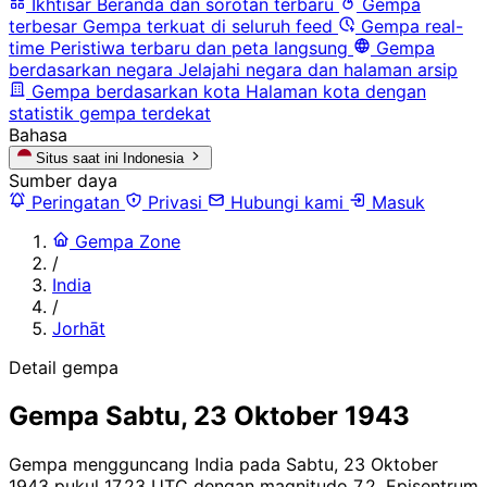
Ikhtisar
Beranda dan sorotan terbaru
Gempa
terbesar
Gempa terkuat di seluruh feed
Gempa real-
time
Peristiwa terbaru dan peta langsung
Gempa
berdasarkan negara
Jelajahi negara dan halaman arsip
Gempa berdasarkan kota
Halaman kota dengan
statistik gempa terdekat
Bahasa
Situs saat ini
Indonesia
Sumber daya
Peringatan
Privasi
Hubungi kami
Masuk
Gempa Zone
/
India
/
Jorhāt
Detail gempa
Gempa Sabtu, 23 Oktober 1943
Gempa mengguncang India pada Sabtu, 23 Oktober
1943 pukul 17.23 UTC dengan magnitudo 7,2. Episentrum