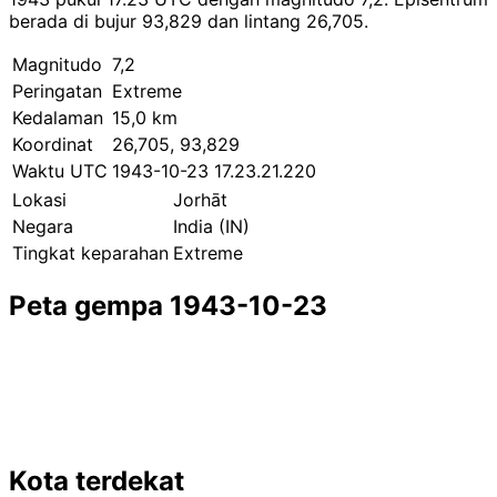
berada di bujur 93,829 dan lintang 26,705.
Magnitudo
7,2
Peringatan
Extreme
Kedalaman
15,0 km
Koordinat
26,705, 93,829
Waktu UTC
1943-10-23 17.23.21.220
Lokasi
Jorhāt
Negara
India (IN)
Tingkat keparahan
Extreme
Peta gempa 1943-10-23
Leaflet
|
© OpenStreetMap contributors
×
+
Gempa dekat Jorhāt
−
Kota terdekat