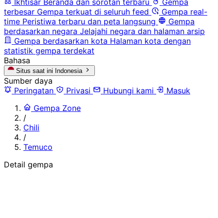
Ikhtisar
Beranda dan sorotan terbaru
Gempa
terbesar
Gempa terkuat di seluruh feed
Gempa real-
time
Peristiwa terbaru dan peta langsung
Gempa
berdasarkan negara
Jelajahi negara dan halaman arsip
Gempa berdasarkan kota
Halaman kota dengan
statistik gempa terdekat
Bahasa
Situs saat ini
Indonesia
Sumber daya
Peringatan
Privasi
Hubungi kami
Masuk
Gempa Zone
/
Chili
/
Temuco
Detail gempa