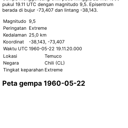
pukul 19.11 UTC dengan magnitudo 9,5. Episentrum
berada di bujur -73,407 dan lintang -38,143.
Magnitudo
9,5
Peringatan
Extreme
Kedalaman
25,0 km
Koordinat
-38,143, -73,407
Waktu UTC
1960-05-22 19.11.20.000
Lokasi
Temuco
Negara
Chili (CL)
Tingkat keparahan
Extreme
Peta gempa 1960-05-22
Leaflet
|
© OpenStreetMap contributors
×
+
Gempa dekat Temuco
−