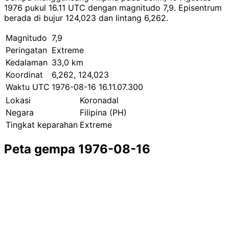
1976 pukul 16.11 UTC dengan magnitudo 7,9. Episentrum
berada di bujur 124,023 dan lintang 6,262.
Magnitudo
7,9
Peringatan
Extreme
Kedalaman
33,0 km
Koordinat
6,262, 124,023
Waktu UTC
1976-08-16 16.11.07.300
Lokasi
Koronadal
Negara
Filipina (PH)
Tingkat keparahan
Extreme
Peta gempa 1976-08-16
Leaflet
|
© OpenStreetMap contributors
×
+
Gempa dekat Koronadal
−