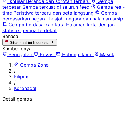
Ikhtisar
Beranda dan sorotan terbaru
Gempa
terbesar
Gempa terkuat di seluruh feed
Gempa real-
time
Peristiwa terbaru dan peta langsung
Gempa
berdasarkan negara
Jelajahi negara dan halaman arsip
Gempa berdasarkan kota
Halaman kota dengan
statistik gempa terdekat
Bahasa
Situs saat ini
Indonesia
Sumber daya
Peringatan
Privasi
Hubungi kami
Masuk
Gempa Zone
/
Filipina
/
Koronadal
Detail gempa