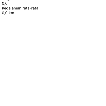
0,0
Kedalaman rata-rata
0,0 km
Leaflet
|
© OpenStreetMap contributors
+
−