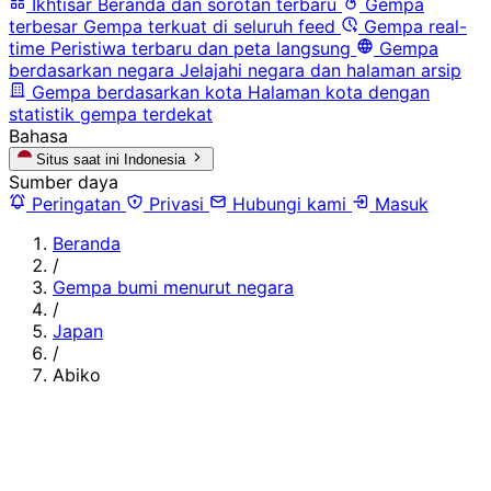
Ikhtisar
Beranda dan sorotan terbaru
Gempa
terbesar
Gempa terkuat di seluruh feed
Gempa real-
time
Peristiwa terbaru dan peta langsung
Gempa
berdasarkan negara
Jelajahi negara dan halaman arsip
Gempa berdasarkan kota
Halaman kota dengan
statistik gempa terdekat
Bahasa
Situs saat ini
Indonesia
Sumber daya
Peringatan
Privasi
Hubungi kami
Masuk
Beranda
/
Gempa bumi menurut negara
/
Japan
/
Abiko