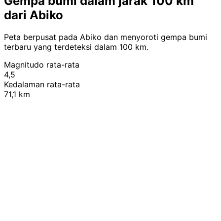
Gempa bumi dalam jarak 100 km
dari Abiko
Peta berpusat pada Abiko dan menyoroti gempa bumi
terbaru yang terdeteksi dalam 100 km.
Magnitudo rata-rata
4,5
Kedalaman rata-rata
71,1 km
Leaflet
|
© OpenStreetMap contributors
+
−