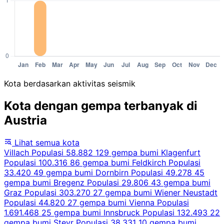
Kota berdasarkan aktivitas seismik
Kota dengan gempa terbanyak di
Austria
Lihat semua kota
Villach
Populasi 58.882
129 gempa bumi
Klagenfurt
Populasi 100.316
86 gempa bumi
Feldkirch
Populasi
33.420
49 gempa bumi
Dornbirn
Populasi 49.278
45
gempa bumi
Bregenz
Populasi 29.806
43 gempa bumi
Graz
Populasi 303.270
27 gempa bumi
Wiener Neustadt
Populasi 44.820
27 gempa bumi
Vienna
Populasi
1.691.468
25 gempa bumi
Innsbruck
Populasi 132.493
22
gempa bumi
Steyr
Populasi 38.331
10 gempa bumi