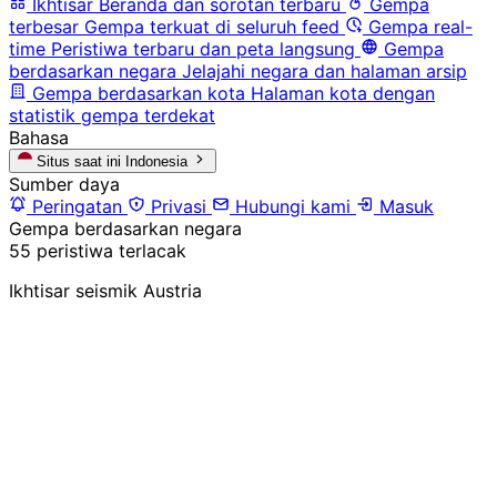
Ikhtisar
Beranda dan sorotan terbaru
Gempa
terbesar
Gempa terkuat di seluruh feed
Gempa real-
time
Peristiwa terbaru dan peta langsung
Gempa
berdasarkan negara
Jelajahi negara dan halaman arsip
Gempa berdasarkan kota
Halaman kota dengan
statistik gempa terdekat
Bahasa
Situs saat ini
Indonesia
Sumber daya
Peringatan
Privasi
Hubungi kami
Masuk
Gempa berdasarkan negara
55 peristiwa terlacak
Ikhtisar seismik Austria