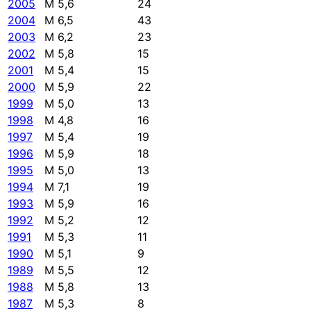
2005
M 5,6
24
2004
M 6,5
43
2003
M 6,2
23
2002
M 5,8
15
2001
M 5,4
15
2000
M 5,9
22
1999
M 5,0
13
1998
M 4,8
16
1997
M 5,4
19
1996
M 5,9
18
1995
M 5,0
13
1994
M 7,1
19
1993
M 5,9
16
1992
M 5,2
12
1991
M 5,3
11
1990
M 5,1
9
1989
M 5,5
12
1988
M 5,8
13
1987
M 5,3
8