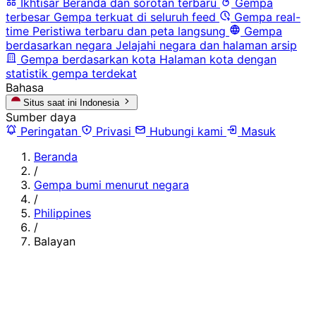
Ikhtisar
Beranda dan sorotan terbaru
Gempa
terbesar
Gempa terkuat di seluruh feed
Gempa real-
time
Peristiwa terbaru dan peta langsung
Gempa
berdasarkan negara
Jelajahi negara dan halaman arsip
Gempa berdasarkan kota
Halaman kota dengan
statistik gempa terdekat
Bahasa
Situs saat ini
Indonesia
Sumber daya
Peringatan
Privasi
Hubungi kami
Masuk
Beranda
/
Gempa bumi menurut negara
/
Philippines
/
Balayan