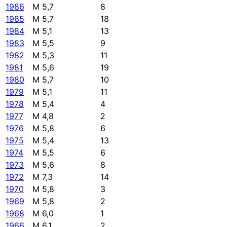
1986
M 5,7
8
1985
M 5,7
18
1984
M 5,1
13
1983
M 5,5
9
1982
M 5,3
11
1981
M 5,6
19
1980
M 5,7
10
1979
M 5,1
11
1978
M 5,4
4
1977
M 4,8
2
1976
M 5,8
6
1975
M 5,4
13
1974
M 5,5
6
1973
M 5,6
8
1972
M 7,3
14
1970
M 5,8
3
1969
M 5,8
2
1968
M 6,0
1
1966
M 6,1
2