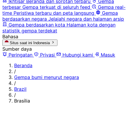
Ikhtisar
Beranda dan sorotan terbaru
Gempa
terbesar
Gempa terkuat di seluruh feed
Gempa real-
time
Peristiwa terbaru dan peta langsung
Gempa
berdasarkan negara
Jelajahi negara dan halaman arsip
Gempa berdasarkan kota
Halaman kota dengan
statistik gempa terdekat
Bahasa
Situs saat ini
Indonesia
Sumber daya
Peringatan
Privasi
Hubungi kami
Masuk
Beranda
/
Gempa bumi menurut negara
/
Brazil
/
Brasília