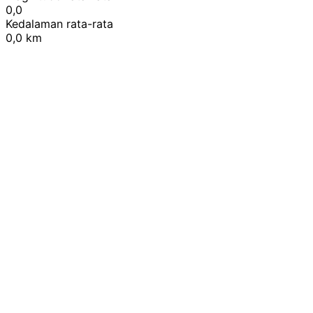
0,0
Kedalaman rata-rata
0,0 km
Leaflet
|
© OpenStreetMap contributors
+
−