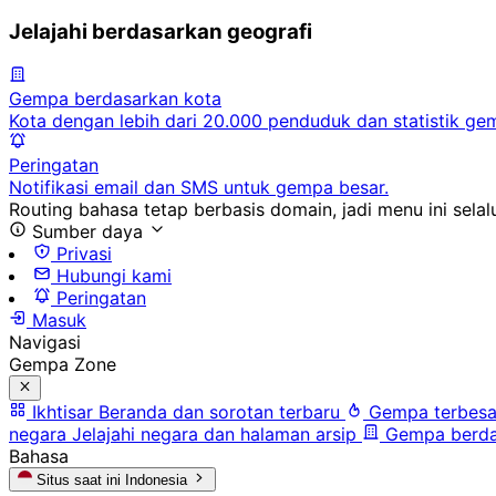
Jelajahi berdasarkan geografi
Gempa berdasarkan kota
Kota dengan lebih dari 20.000 penduduk dan statistik ge
Peringatan
Notifikasi email dan SMS untuk gempa besar.
Routing bahasa tetap berbasis domain, jadi menu ini selalu
Sumber daya
Privasi
Hubungi kami
Peringatan
Masuk
Navigasi
Gempa Zone
Ikhtisar
Beranda dan sorotan terbaru
Gempa terbesa
negara
Jelajahi negara dan halaman arsip
Gempa berda
Bahasa
Situs saat ini
Indonesia