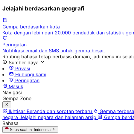
Jelajahi berdasarkan geografi
Gempa berdasarkan kota
Kota dengan lebih dari 20.000 penduduk dan statistik ge
Peringatan
Notifikasi email dan SMS untuk gempa besar.
Routing bahasa tetap berbasis domain, jadi menu ini selalu
Sumber daya
Privasi
Hubungi kami
Peringatan
Masuk
Navigasi
Gempa Zone
Ikhtisar
Beranda dan sorotan terbaru
Gempa terbesa
negara
Jelajahi negara dan halaman arsip
Gempa berda
Bahasa
Situs saat ini
Indonesia