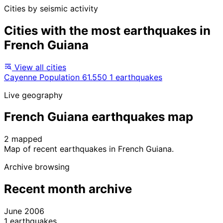
Cities by seismic activity
Cities with the most earthquakes in
French Guiana
View all cities
Cayenne
Population 61.550
1 earthquakes
Live geography
French Guiana earthquakes map
2 mapped
Leaflet
|
© OpenStreetMap contributors
Map of recent earthquakes in French Guiana.
+
Archive browsing
−
Recent month archive
June 2006
1 earthquakes