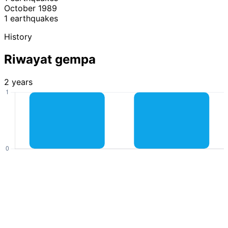
October 1989
1 earthquakes
History
Riwayat gempa
2 years
Tahun
↓
Magnitudo maks
↕
Gempa
↕
2006
5,0
1
1989
4,6
1