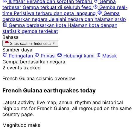
Ikhtisar
Beranda dan sorotan terbaru
Gempa
terbesar
Gempa terkuat di seluruh feed
Gempa real-
time
Peristiwa terbaru dan peta langsung
Gempa
berdasarkan negara
Jelajahi negara dan halaman arsip
Gempa berdasarkan kota
Halaman kota dengan
statistik gempa terdekat
Bahasa
Situs saat ini
Indonesia
Sumber daya
Peringatan
Privasi
Hubungi kami
Masuk
Gempa berdasarkan negara
2 events tracked
French Guiana seismic overview
French Guiana earthquakes today
Latest activity, live map, annual rhythm and historical
high points for French Guiana, all regrouped on the same
country page.
Magnitudo maks