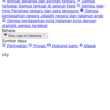
Ikhtisar
Beranda dan sorotan terbaru
Gempa
terbesar
Gempa terkuat di seluruh feed
Gempa real-
time
Peristiwa terbaru dan peta langsung
Gempa
berdasarkan negara
Jelajahi negara dan halaman arsip
Gempa berdasarkan kota
Halaman kota dengan
statistik gempa terdekat
Bahasa
Situs saat ini
Indonesia
Sumber daya
Peringatan
Privasi
Hubungi kami
Masuk
city