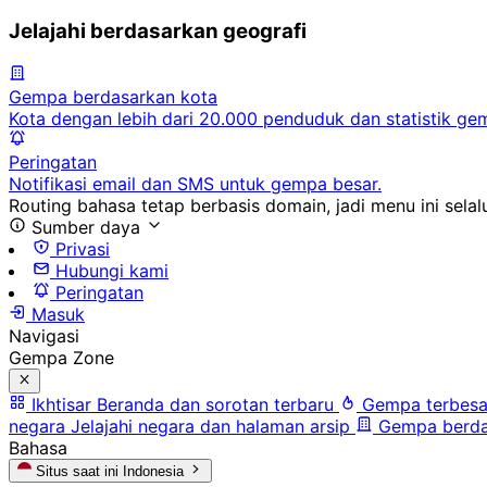
Jelajahi berdasarkan geografi
Gempa berdasarkan kota
Kota dengan lebih dari 20.000 penduduk dan statistik ge
Peringatan
Notifikasi email dan SMS untuk gempa besar.
Routing bahasa tetap berbasis domain, jadi menu ini selalu
Sumber daya
Privasi
Hubungi kami
Peringatan
Masuk
Navigasi
Gempa Zone
Ikhtisar
Beranda dan sorotan terbaru
Gempa terbesa
negara
Jelajahi negara dan halaman arsip
Gempa berda
Bahasa
Situs saat ini
Indonesia