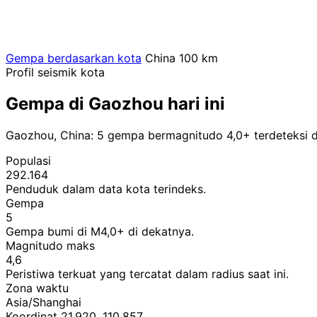
Gempa berdasarkan kota
China
100 km
Profil seismik kota
Gempa di Gaozhou hari ini
Gaozhou, China: 5 gempa bermagnitudo 4,0+ terdeteksi d
Populasi
292.164
Penduduk dalam data kota terindeks.
Gempa
5
Gempa bumi di M4,0+ di dekatnya.
Magnitudo maks
4,6
Peristiwa terkuat yang tercatat dalam radius saat ini.
Zona waktu
Asia/Shanghai
Koordinat 21,920, 110,857