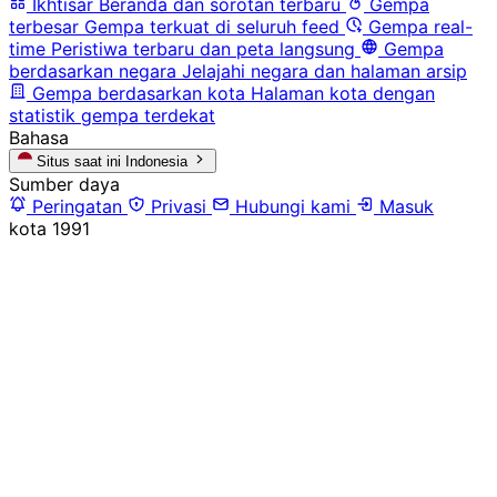
Ikhtisar
Beranda dan sorotan terbaru
Gempa
terbesar
Gempa terkuat di seluruh feed
Gempa real-
time
Peristiwa terbaru dan peta langsung
Gempa
berdasarkan negara
Jelajahi negara dan halaman arsip
Gempa berdasarkan kota
Halaman kota dengan
statistik gempa terdekat
Bahasa
Situs saat ini
Indonesia
Sumber daya
Peringatan
Privasi
Hubungi kami
Masuk
kota
1991