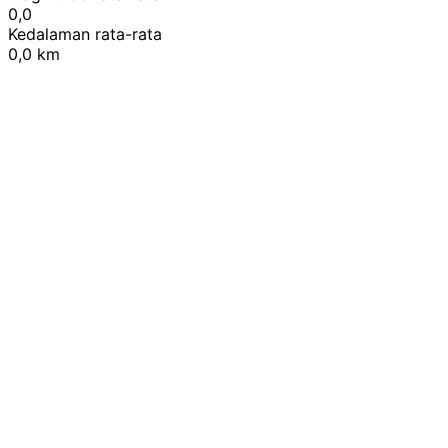
0,0
Kedalaman rata-rata
0,0 km
Leaflet
|
© OpenStreetMap contributors
+
−