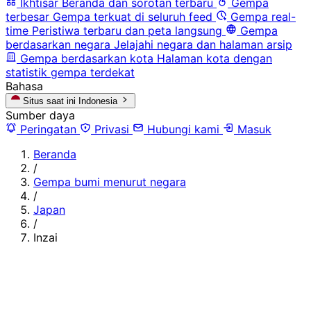
Ikhtisar
Beranda dan sorotan terbaru
Gempa
terbesar
Gempa terkuat di seluruh feed
Gempa real-
time
Peristiwa terbaru dan peta langsung
Gempa
berdasarkan negara
Jelajahi negara dan halaman arsip
Gempa berdasarkan kota
Halaman kota dengan
statistik gempa terdekat
Bahasa
Situs saat ini
Indonesia
Sumber daya
Peringatan
Privasi
Hubungi kami
Masuk
Beranda
/
Gempa bumi menurut negara
/
Japan
/
Inzai