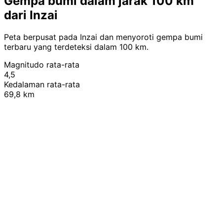
Gempa bumi dalam jarak 100 km
dari Inzai
Peta berpusat pada Inzai dan menyoroti gempa bumi
terbaru yang terdeteksi dalam 100 km.
Magnitudo rata-rata
4,5
Kedalaman rata-rata
69,8 km
Leaflet
|
© OpenStreetMap contributors
+
−