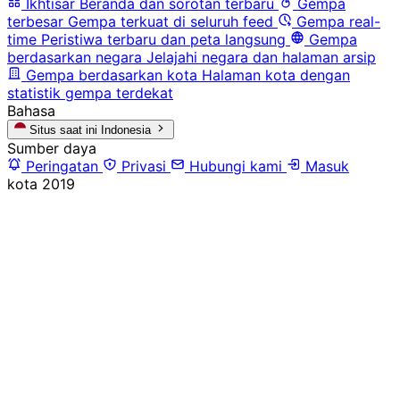
Ikhtisar
Beranda dan sorotan terbaru
Gempa
terbesar
Gempa terkuat di seluruh feed
Gempa real-
time
Peristiwa terbaru dan peta langsung
Gempa
berdasarkan negara
Jelajahi negara dan halaman arsip
Gempa berdasarkan kota
Halaman kota dengan
statistik gempa terdekat
Bahasa
Situs saat ini
Indonesia
Sumber daya
Peringatan
Privasi
Hubungi kami
Masuk
kota
2019