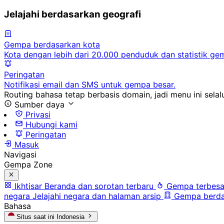
Jelajahi berdasarkan geografi
Gempa berdasarkan kota
Kota dengan lebih dari 20.000 penduduk dan statistik ge
Peringatan
Notifikasi email dan SMS untuk gempa besar.
Routing bahasa tetap berbasis domain, jadi menu ini selalu
Sumber daya
Privasi
Hubungi kami
Peringatan
Masuk
Navigasi
Gempa Zone
Ikhtisar
Beranda dan sorotan terbaru
Gempa terbesa
negara
Jelajahi negara dan halaman arsip
Gempa berda
Bahasa
Situs saat ini
Indonesia