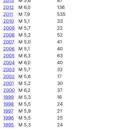
2013
M 5,6
87
2012
M 6,0
136
2011
M 7,9
535
2010
M 5,1
33
2009
M 5,7
22
2008
M 5,2
52
2007
M 5,0
41
2006
M 5,1
40
2005
M 6,3
63
2004
M 6,0
40
2003
M 5,7
32
2002
M 5,6
17
2001
M 5,2
30
2000
M 6,2
37
1999
M 5,3
16
1998
M 5,5
24
1997
M 5,9
21
1996
M 5,5
25
1995
M 5,3
24