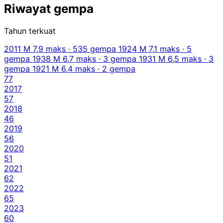
Riwayat gempa
Tahun terkuat
2011
M 7,9 maks · 535 gempa
1924
M 7,1 maks · 5
gempa
1938
M 6,7 maks · 3 gempa
1931
M 6,5 maks · 3
gempa
1921
M 6,4 maks · 2 gempa
77
2017
57
2018
46
2019
56
2020
51
2021
62
2022
65
2023
60