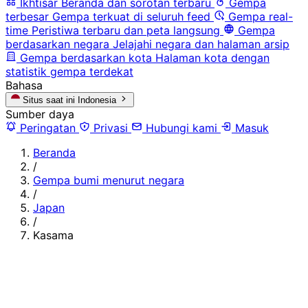
Ikhtisar
Beranda dan sorotan terbaru
Gempa
terbesar
Gempa terkuat di seluruh feed
Gempa real-
time
Peristiwa terbaru dan peta langsung
Gempa
berdasarkan negara
Jelajahi negara dan halaman arsip
Gempa berdasarkan kota
Halaman kota dengan
statistik gempa terdekat
Bahasa
Situs saat ini
Indonesia
Sumber daya
Peringatan
Privasi
Hubungi kami
Masuk
Beranda
/
Gempa bumi menurut negara
/
Japan
/
Kasama