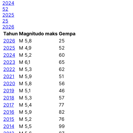
2024
52
2025
25
2026
Tahun
Magnitudo maks
Gempa
2026
M 5,8
25
2025
M 4,9
52
2024
M 5,2
60
2023
M 6,1
65
2022
M 5,3
62
2021
M 5,9
51
2020
M 5,8
56
2019
M 5,1
46
2018
M 5,3
57
2017
M 5,4
77
2016
M 5,9
82
2015
M 5,2
76
2014
M 5,5
99