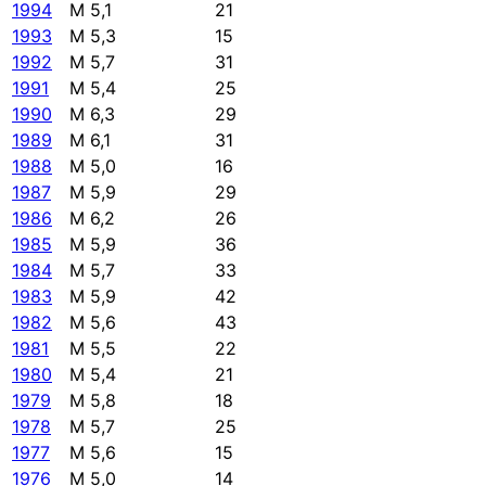
1994
M 5,1
21
1993
M 5,3
15
1992
M 5,7
31
1991
M 5,4
25
1990
M 6,3
29
1989
M 6,1
31
1988
M 5,0
16
1987
M 5,9
29
1986
M 6,2
26
1985
M 5,9
36
1984
M 5,7
33
1983
M 5,9
42
1982
M 5,6
43
1981
M 5,5
22
1980
M 5,4
21
1979
M 5,8
18
1978
M 5,7
25
1977
M 5,6
15
1976
M 5,0
14