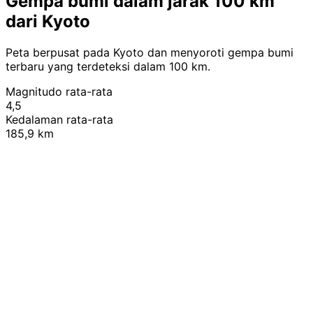
Gempa bumi dalam jarak 100 km
dari Kyoto
Peta berpusat pada Kyoto dan menyoroti gempa bumi
terbaru yang terdeteksi dalam 100 km.
Magnitudo rata-rata
4,5
Kedalaman rata-rata
185,9 km
Leaflet
|
© OpenStreetMap contributors
+
−