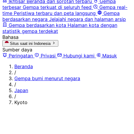
Ikhtisar
Beranda dan sorotan terbaru
Gempa
terbesar
Gempa terkuat di seluruh feed
Gempa real-
time
Peristiwa terbaru dan peta langsung
Gempa
berdasarkan negara
Jelajahi negara dan halaman arsip
Gempa berdasarkan kota
Halaman kota dengan
statistik gempa terdekat
Bahasa
Situs saat ini
Indonesia
Sumber daya
Peringatan
Privasi
Hubungi kami
Masuk
Beranda
/
Gempa bumi menurut negara
/
Japan
/
Kyoto