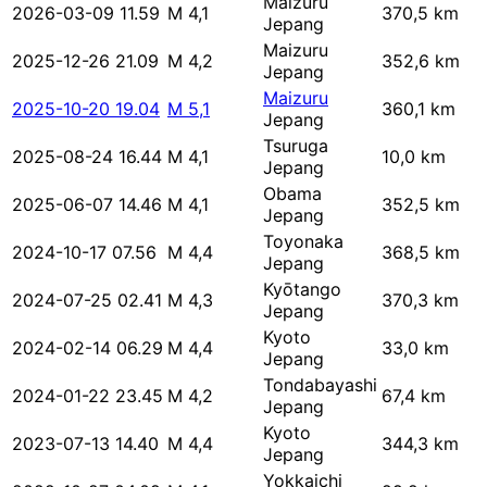
Maizuru
2026-03-09 11.59
M 4,1
370,5 km
Jepang
Maizuru
2025-12-26 21.09
M 4,2
352,6 km
Jepang
Maizuru
2025-10-20 19.04
M 5,1
360,1 km
Jepang
Tsuruga
2025-08-24 16.44
M 4,1
10,0 km
Jepang
Obama
2025-06-07 14.46
M 4,1
352,5 km
Jepang
Toyonaka
2024-10-17 07.56
M 4,4
368,5 km
Jepang
Kyōtango
2024-07-25 02.41
M 4,3
370,3 km
Jepang
Kyoto
2024-02-14 06.29
M 4,4
33,0 km
Jepang
Tondabayashi
2024-01-22 23.45
M 4,2
67,4 km
Jepang
Kyoto
2023-07-13 14.40
M 4,4
344,3 km
Jepang
Yokkaichi