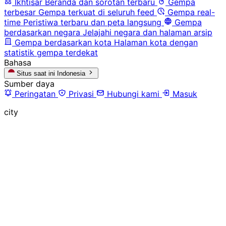
Ikhtisar
Beranda dan sorotan terbaru
Gempa
terbesar
Gempa terkuat di seluruh feed
Gempa real-
time
Peristiwa terbaru dan peta langsung
Gempa
berdasarkan negara
Jelajahi negara dan halaman arsip
Gempa berdasarkan kota
Halaman kota dengan
statistik gempa terdekat
Bahasa
Situs saat ini
Indonesia
Sumber daya
Peringatan
Privasi
Hubungi kami
Masuk
city