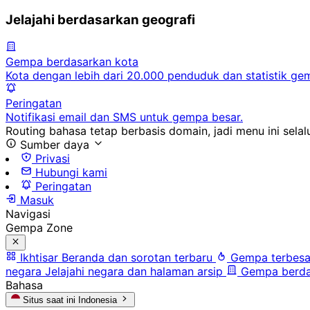
Jelajahi berdasarkan geografi
Gempa berdasarkan kota
Kota dengan lebih dari 20.000 penduduk dan statistik ge
Peringatan
Notifikasi email dan SMS untuk gempa besar.
Routing bahasa tetap berbasis domain, jadi menu ini selalu
Sumber daya
Privasi
Hubungi kami
Peringatan
Masuk
Navigasi
Gempa Zone
Ikhtisar
Beranda dan sorotan terbaru
Gempa terbesa
negara
Jelajahi negara dan halaman arsip
Gempa berda
Bahasa
Situs saat ini
Indonesia