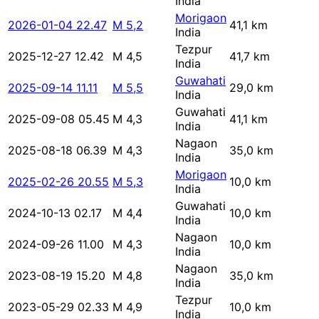
India
Morigaon
2026-01-04 22.47
M 5,2
41,1 km
India
Tezpur
2025-12-27 12.42
M 4,5
41,7 km
India
Guwahati
2025-09-14 11.11
M 5,5
29,0 km
India
Guwahati
2025-09-08 05.45
M 4,3
41,1 km
India
Nagaon
2025-08-18 06.39
M 4,3
35,0 km
India
Morigaon
2025-02-26 20.55
M 5,3
10,0 km
India
Guwahati
2024-10-13 02.17
M 4,4
10,0 km
India
Nagaon
2024-09-26 11.00
M 4,3
10,0 km
India
Nagaon
2023-08-19 15.20
M 4,8
35,0 km
India
Tezpur
2023-05-29 02.33
M 4,9
10,0 km
India