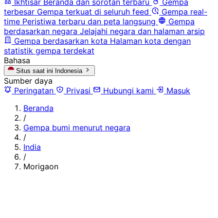
Ikhtisar
Beranda dan sorotan terbaru
Gempa
terbesar
Gempa terkuat di seluruh feed
Gempa real-
time
Peristiwa terbaru dan peta langsung
Gempa
berdasarkan negara
Jelajahi negara dan halaman arsip
Gempa berdasarkan kota
Halaman kota dengan
statistik gempa terdekat
Bahasa
Situs saat ini
Indonesia
Sumber daya
Peringatan
Privasi
Hubungi kami
Masuk
Beranda
/
Gempa bumi menurut negara
/
India
/
Morigaon