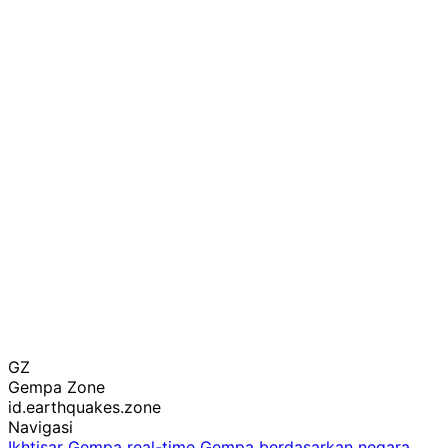
GZ
Gempa Zone
id.earthquakes.zone
Navigasi
Ikhtisar
Gempa real-time
Gempa berdasarkan negara