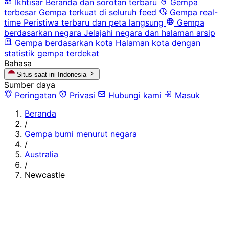
Ikhtisar
Beranda dan sorotan terbaru
Gempa
terbesar
Gempa terkuat di seluruh feed
Gempa real-
time
Peristiwa terbaru dan peta langsung
Gempa
berdasarkan negara
Jelajahi negara dan halaman arsip
Gempa berdasarkan kota
Halaman kota dengan
statistik gempa terdekat
Bahasa
Situs saat ini
Indonesia
Sumber daya
Peringatan
Privasi
Hubungi kami
Masuk
Beranda
/
Gempa bumi menurut negara
/
Australia
/
Newcastle