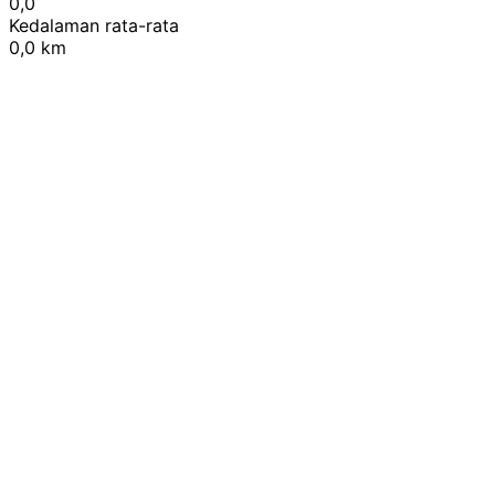
0,0
Kedalaman rata-rata
0,0 km
Leaflet
|
© OpenStreetMap contributors
+
−