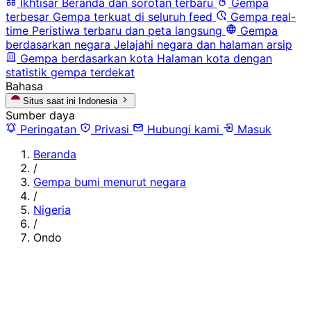
Ikhtisar
Beranda dan sorotan terbaru
Gempa
terbesar
Gempa terkuat di seluruh feed
Gempa real-
time
Peristiwa terbaru dan peta langsung
Gempa
berdasarkan negara
Jelajahi negara dan halaman arsip
Gempa berdasarkan kota
Halaman kota dengan
statistik gempa terdekat
Bahasa
Situs saat ini
Indonesia
Sumber daya
Peringatan
Privasi
Hubungi kami
Masuk
Beranda
/
Gempa bumi menurut negara
/
Nigeria
/
Ondo