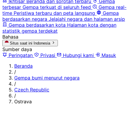
Ikhtisar
Beranda dan sorotan terbaru
Gempa
terbesar
Gempa terkuat di seluruh feed
Gempa real-
time
Peristiwa terbaru dan peta langsung
Gempa
berdasarkan negara
Jelajahi negara dan halaman arsip
Gempa berdasarkan kota
Halaman kota dengan
statistik gempa terdekat
Bahasa
Situs saat ini
Indonesia
Sumber daya
Peringatan
Privasi
Hubungi kami
Masuk
Beranda
/
Gempa bumi menurut negara
/
Czech Republic
/
Ostrava