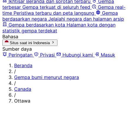
Ikhtisar
Beranda dan sorotan terbaru
Gempa
terbesar
Gempa terkuat di seluruh feed
Gempa real-
time
Peristiwa terbaru dan peta langsung
Gempa
berdasarkan negara
Jelajahi negara dan halaman arsip
Gempa berdasarkan kota
Halaman kota dengan
statistik gempa terdekat
Bahasa
Situs saat ini
Indonesia
Sumber daya
Peringatan
Privasi
Hubungi kami
Masuk
Beranda
/
Gempa bumi menurut negara
/
Canada
/
Ottawa