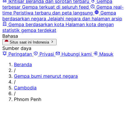
Ikhtisar
Beranda dan sorotan terbaru
Gempa
terbesar
Gempa terkuat di seluruh feed
Gempa real-
time
Peristiwa terbaru dan peta langsung
Gempa
berdasarkan negara
Jelajahi negara dan halaman arsip
Gempa berdasarkan kota
Halaman kota dengan
statistik gempa terdekat
Bahasa
Situs saat ini
Indonesia
Sumber daya
Peringatan
Privasi
Hubungi kami
Masuk
Beranda
/
Gempa bumi menurut negara
/
Cambodia
/
Phnom Penh