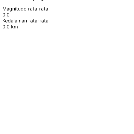
Magnitudo rata-rata
0,0
Kedalaman rata-rata
0,0 km
Leaflet
|
© OpenStreetMap contributors
+
−