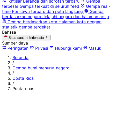
Ikhtisar
Beranda dan sorotan terbaru
Gempa
terbesar
Gempa terkuat di seluruh feed
Gempa real-
time
Peristiwa terbaru dan peta langsung
Gempa
berdasarkan negara
Jelajahi negara dan halaman arsip
Gempa berdasarkan kota
Halaman kota dengan
statistik gempa terdekat
Bahasa
Situs saat ini
Indonesia
Sumber daya
Peringatan
Privasi
Hubungi kami
Masuk
Beranda
/
Gempa bumi menurut negara
/
Costa Rica
/
Puntarenas