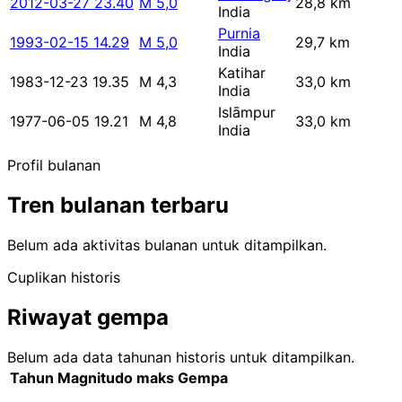
2012-03-27 23.40
M 5,0
28,8 km
India
Purnia
1993-02-15 14.29
M 5,0
29,7 km
India
Katihar
1983-12-23 19.35
M 4,3
33,0 km
India
Islāmpur
1977-06-05 19.21
M 4,8
33,0 km
India
Profil bulanan
Tren bulanan terbaru
Belum ada aktivitas bulanan untuk ditampilkan.
Cuplikan historis
Riwayat gempa
Belum ada data tahunan historis untuk ditampilkan.
Tahun
Magnitudo maks
Gempa