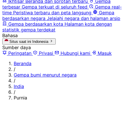
Ikhtisar
Beranda dan sorotan terbaru
Gempa
terbesar
Gempa terkuat di seluruh feed
Gempa real-
time
Peristiwa terbaru dan peta langsung
Gempa
berdasarkan negara
Jelajahi negara dan halaman arsip
Gempa berdasarkan kota
Halaman kota dengan
statistik gempa terdekat
Bahasa
Situs saat ini
Indonesia
Sumber daya
Peringatan
Privasi
Hubungi kami
Masuk
Beranda
/
Gempa bumi menurut negara
/
India
/
Purnia