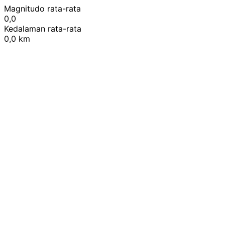
Magnitudo rata-rata
0,0
Kedalaman rata-rata
0,0 km
Leaflet
|
© OpenStreetMap contributors
+
−