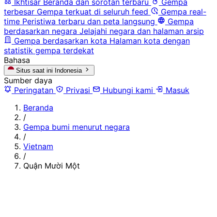
Ikhtisar
Beranda dan sorotan terbaru
Gempa
terbesar
Gempa terkuat di seluruh feed
Gempa real-
time
Peristiwa terbaru dan peta langsung
Gempa
berdasarkan negara
Jelajahi negara dan halaman arsip
Gempa berdasarkan kota
Halaman kota dengan
statistik gempa terdekat
Bahasa
Situs saat ini
Indonesia
Sumber daya
Peringatan
Privasi
Hubungi kami
Masuk
Beranda
/
Gempa bumi menurut negara
/
Vietnam
/
Quận Mười Một