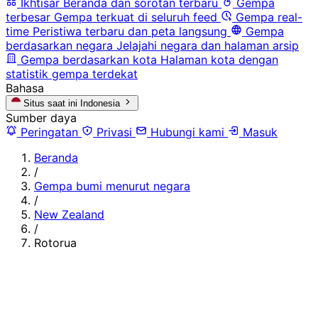
Ikhtisar
Beranda dan sorotan terbaru
Gempa
terbesar
Gempa terkuat di seluruh feed
Gempa real-
time
Peristiwa terbaru dan peta langsung
Gempa
berdasarkan negara
Jelajahi negara dan halaman arsip
Gempa berdasarkan kota
Halaman kota dengan
statistik gempa terdekat
Bahasa
Situs saat ini
Indonesia
Sumber daya
Peringatan
Privasi
Hubungi kami
Masuk
Beranda
/
Gempa bumi menurut negara
/
New Zealand
/
Rotorua