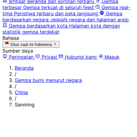
Ikhtisar
Beranda dan sorotan terbaru
Gempa
terbesar
Gempa terkuat di seluruh feed
Gempa real-
time
Peristiwa terbaru dan peta langsung
Gempa
berdasarkan negara
Jelajahi negara dan halaman arsip
Gempa berdasarkan kota
Halaman kota dengan
statistik gempa terdekat
Bahasa
Situs saat ini
Indonesia
Sumber daya
Peringatan
Privasi
Hubungi kami
Masuk
Beranda
/
Gempa bumi menurut negara
/
China
/
Sanming