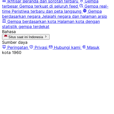
Ikhtisar
Beranda dan sorotan terbaru
Gempa
terbesar
Gempa terkuat di seluruh feed
Gempa real-
time
Peristiwa terbaru dan peta langsung
Gempa
berdasarkan negara
Jelajahi negara dan halaman arsip
Gempa berdasarkan kota
Halaman kota dengan
statistik gempa terdekat
Bahasa
Situs saat ini
Indonesia
Sumber daya
Peringatan
Privasi
Hubungi kami
Masuk
kota
1960