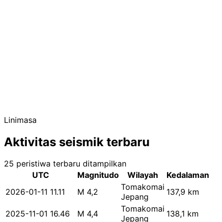
Linimasa
Aktivitas seismik terbaru
25 peristiwa terbaru ditampilkan
UTC
Magnitudo
Wilayah
Kedalaman
Tomakomai
2026-01-11 11.11
M 4,2
137,9 km
Jepang
Tomakomai
2025-11-01 16.46
M 4,4
138,1 km
Jepang