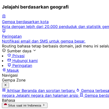
Jelajahi berdasarkan geografi
Gempa berdasarkan kota
Kota dengan lebih dari 20.000 penduduk dan statistik ge
Peringatan
Notifikasi email dan SMS untuk gempa besar.
Routing bahasa tetap berbasis domain, jadi menu ini selalu
Sumber daya
Privasi
Hubungi kami
Peringatan
Masuk
Navigasi
Gempa Zone
Ikhtisar
Beranda dan sorotan terbaru
Gempa terbesa
negara
Jelajahi negara dan halaman arsip
Gempa berda
Bahasa
Situs saat ini
Indonesia