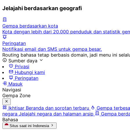
Jelajahi berdasarkan geografi
Gempa berdasarkan kota
Kota dengan lebih dari 20.000 penduduk dan statistik ge
Peringatan
Notifikasi email dan SMS untuk gempa besar.
Routing bahasa tetap berbasis domain, jadi menu ini selalu
Sumber daya
Privasi
Hubungi kami
Peringatan
Masuk
Navigasi
Gempa Zone
Ikhtisar
Beranda dan sorotan terbaru
Gempa terbesa
negara
Jelajahi negara dan halaman arsip
Gempa berda
Bahasa
Situs saat ini
Indonesia