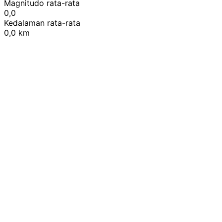
Magnitudo rata-rata
0,0
Kedalaman rata-rata
0,0 km
Leaflet
|
© OpenStreetMap contributors
+
−