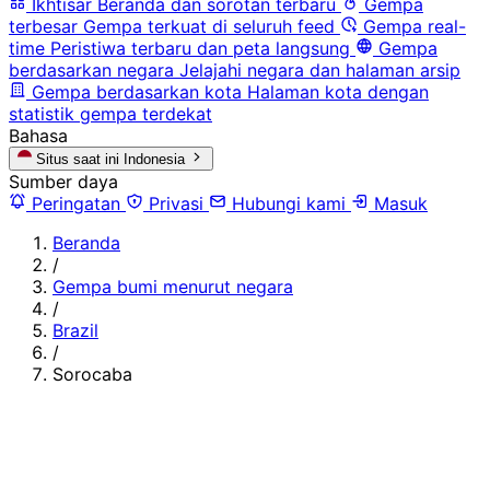
Ikhtisar
Beranda dan sorotan terbaru
Gempa
terbesar
Gempa terkuat di seluruh feed
Gempa real-
time
Peristiwa terbaru dan peta langsung
Gempa
berdasarkan negara
Jelajahi negara dan halaman arsip
Gempa berdasarkan kota
Halaman kota dengan
statistik gempa terdekat
Bahasa
Situs saat ini
Indonesia
Sumber daya
Peringatan
Privasi
Hubungi kami
Masuk
Beranda
/
Gempa bumi menurut negara
/
Brazil
/
Sorocaba