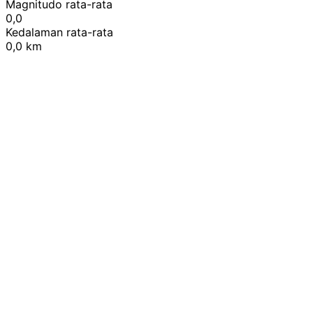
Magnitudo rata-rata
0,0
Kedalaman rata-rata
0,0 km
Leaflet
|
© OpenStreetMap contributors
+
−