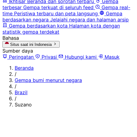
Ikhtisar
Beranda dan sorotan terbaru
Gempa
terbesar
Gempa terkuat di seluruh feed
Gempa real-
time
Peristiwa terbaru dan peta langsung
Gempa
berdasarkan negara
Jelajahi negara dan halaman arsip
Gempa berdasarkan kota
Halaman kota dengan
statistik gempa terdekat
Bahasa
Situs saat ini
Indonesia
Sumber daya
Peringatan
Privasi
Hubungi kami
Masuk
Beranda
/
Gempa bumi menurut negara
/
Brazil
/
Suzano