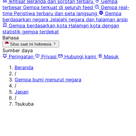
Ikhtisar
Beranda dan sorotan terbaru
Gempa
terbesar
Gempa terkuat di seluruh feed
Gempa real-
time
Peristiwa terbaru dan peta langsung
Gempa
berdasarkan negara
Jelajahi negara dan halaman arsip
Gempa berdasarkan kota
Halaman kota dengan
statistik gempa terdekat
Bahasa
Situs saat ini
Indonesia
Sumber daya
Peringatan
Privasi
Hubungi kami
Masuk
Beranda
/
Gempa bumi menurut negara
/
Japan
/
Tsukuba