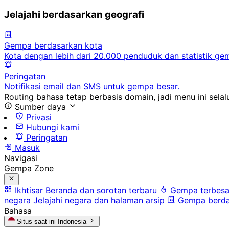
Jelajahi berdasarkan geografi
Gempa berdasarkan kota
Kota dengan lebih dari 20.000 penduduk dan statistik ge
Peringatan
Notifikasi email dan SMS untuk gempa besar.
Routing bahasa tetap berbasis domain, jadi menu ini selalu
Sumber daya
Privasi
Hubungi kami
Peringatan
Masuk
Navigasi
Gempa Zone
Ikhtisar
Beranda dan sorotan terbaru
Gempa terbesa
negara
Jelajahi negara dan halaman arsip
Gempa berda
Bahasa
Situs saat ini
Indonesia