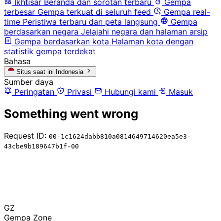
Ikhtisar
Beranda dan sorotan terbaru
Gempa
terbesar
Gempa terkuat di seluruh feed
Gempa real-
time
Peristiwa terbaru dan peta langsung
Gempa
berdasarkan negara
Jelajahi negara dan halaman arsip
Gempa berdasarkan kota
Halaman kota dengan
statistik gempa terdekat
Bahasa
Situs saat ini
Indonesia
Sumber daya
Peringatan
Privasi
Hubungi kami
Masuk
Something went wrong
Request ID:
00-1c1624dabb810a0814649714620ea5e3-
43cbe9b189647b1f-00
GZ
Gempa Zone