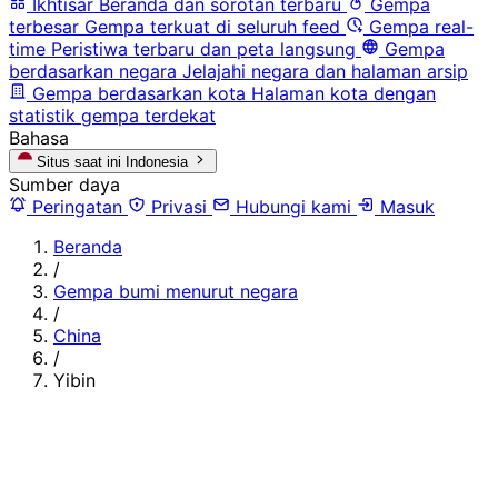
Ikhtisar
Beranda dan sorotan terbaru
Gempa
terbesar
Gempa terkuat di seluruh feed
Gempa real-
time
Peristiwa terbaru dan peta langsung
Gempa
berdasarkan negara
Jelajahi negara dan halaman arsip
Gempa berdasarkan kota
Halaman kota dengan
statistik gempa terdekat
Bahasa
Situs saat ini
Indonesia
Sumber daya
Peringatan
Privasi
Hubungi kami
Masuk
Beranda
/
Gempa bumi menurut negara
/
China
/
Yibin