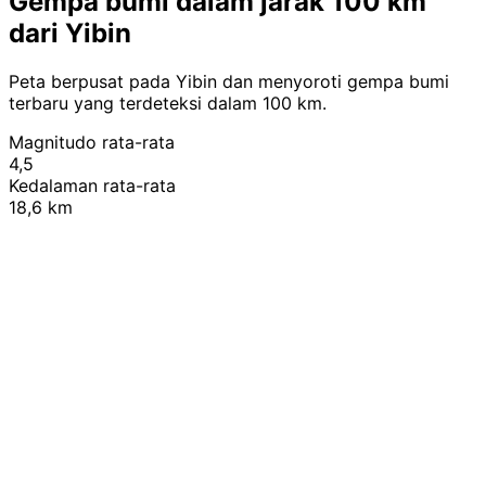
Gempa bumi dalam jarak 100 km
dari Yibin
Peta berpusat pada Yibin dan menyoroti gempa bumi
terbaru yang terdeteksi dalam 100 km.
Magnitudo rata-rata
4,5
Kedalaman rata-rata
18,6 km
Leaflet
|
© OpenStreetMap contributors
+
−