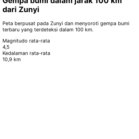
Gempa bumi dalam jarak 100 km
dari Zunyi
Peta berpusat pada Zunyi dan menyoroti gempa bumi
terbaru yang terdeteksi dalam 100 km.
Magnitudo rata-rata
4,5
Kedalaman rata-rata
10,9 km
Leaflet
|
© OpenStreetMap contributors
+
−