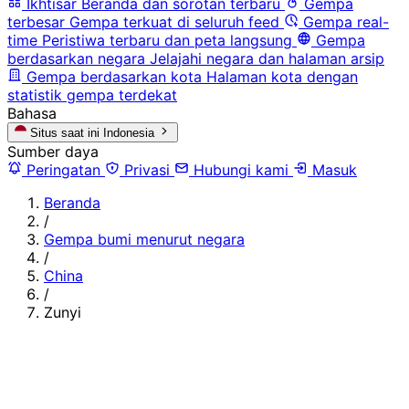
Ikhtisar
Beranda dan sorotan terbaru
Gempa
terbesar
Gempa terkuat di seluruh feed
Gempa real-
time
Peristiwa terbaru dan peta langsung
Gempa
berdasarkan negara
Jelajahi negara dan halaman arsip
Gempa berdasarkan kota
Halaman kota dengan
statistik gempa terdekat
Bahasa
Situs saat ini
Indonesia
Sumber daya
Peringatan
Privasi
Hubungi kami
Masuk
Beranda
/
Gempa bumi menurut negara
/
China
/
Zunyi