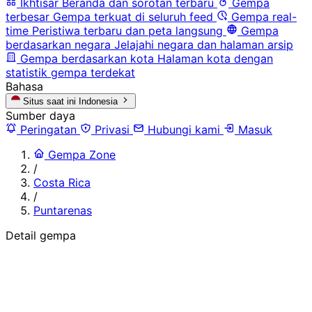
Ikhtisar
Beranda dan sorotan terbaru
Gempa
terbesar
Gempa terkuat di seluruh feed
Gempa real-
time
Peristiwa terbaru dan peta langsung
Gempa
berdasarkan negara
Jelajahi negara dan halaman arsip
Gempa berdasarkan kota
Halaman kota dengan
statistik gempa terdekat
Bahasa
Situs saat ini
Indonesia
Sumber daya
Peringatan
Privasi
Hubungi kami
Masuk
Gempa Zone
/
Costa Rica
/
Puntarenas
Detail gempa