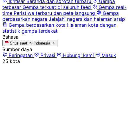
Ikhtisar
Beranda dan sorotan terbaru
Gempa
terbesar
Gempa terkuat di seluruh feed
Gempa real-
time
Peristiwa terbaru dan peta langsung
Gempa
berdasarkan negara
Jelajahi negara dan halaman arsip
Gempa berdasarkan kota
Halaman kota dengan
statistik gempa terdekat
Bahasa
Situs saat ini
Indonesia
Sumber daya
Peringatan
Privasi
Hubungi kami
Masuk
25 kota